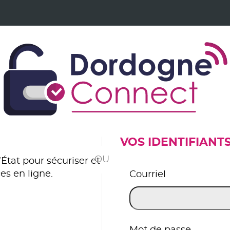
VOS IDENTIFIANT
*
État pour sécuriser et
es en ligne.
Courriel
er avec FranceConnect
Mot de passe