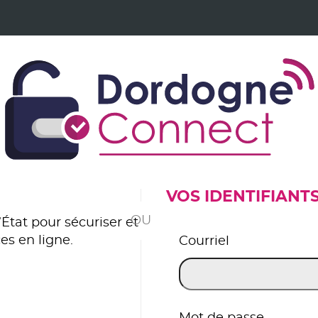
VOS IDENTIFIANT
*
État pour sécuriser et
es en ligne.
Courriel
er avec FranceConnect
Mot de passe