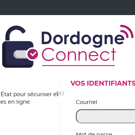
VOS IDENTIFIANT
*
État pour sécuriser et
es en ligne.
Courriel
er avec FranceConnect
Mot de passe