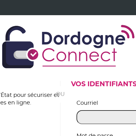
VOS IDENTIFIANT
*
État pour sécuriser et
es en ligne.
Courriel
er avec FranceConnect
Mot de passe