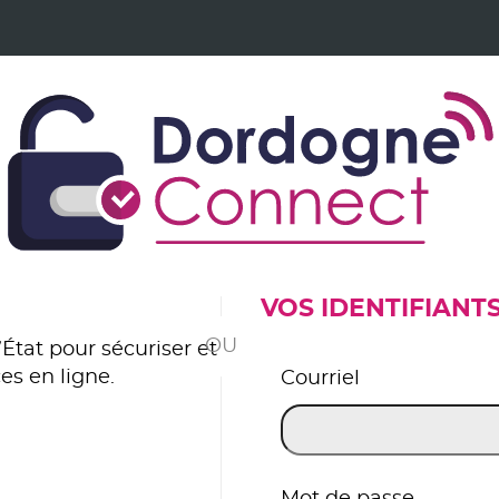
VOS IDENTIFIANT
*
État pour sécuriser et
es en ligne.
Courriel
er avec FranceConnect
Mot de passe