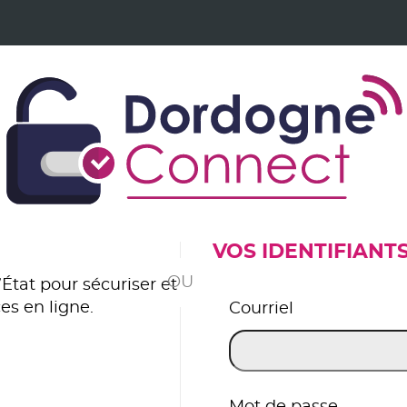
VOS IDENTIFIANT
*
État pour sécuriser et
es en ligne.
Courriel
er avec FranceConnect
Mot de passe