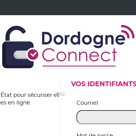
VOS IDENTIFIANT
*
État pour sécuriser et
es en ligne.
Courriel
er avec FranceConnect
Mot de passe